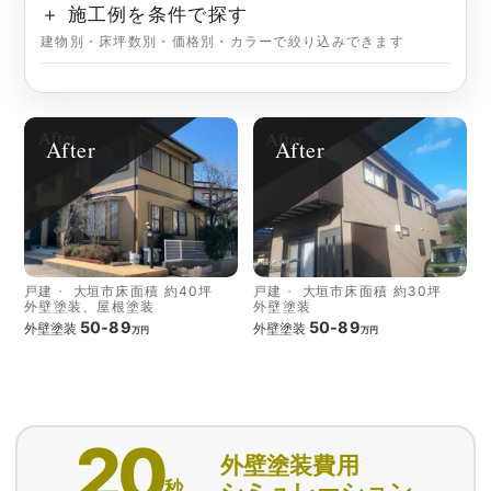
＋ 施工例を条件で探す
建物別・床坪数別・価格別・カラーで絞り込みできます
After
After
戸建
大垣市
床面積 約40坪
戸建
大垣市
床面積 約30坪
外壁塗装、屋根塗装
外壁塗装
50-89
50-89
外壁塗装
外壁塗装
万円
万円
20
外壁塗装費用
秒